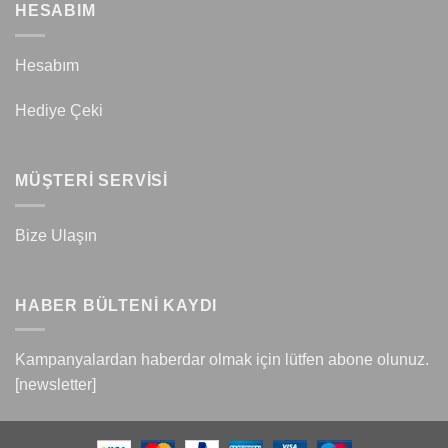
HESABIM
Hesabım
Hediye Çeki
MÜŞTERİ SERVİSİ
Bize Ulaşın
HABER BÜLTENİ KAYDI
Kampanyalardan haberdar olmak için lütfen abone olunuz.
[newsletter]