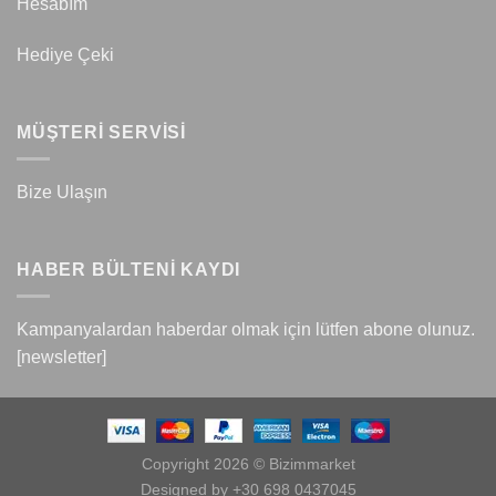
Hesabım
Hediye Çeki
MÜŞTERİ SERVİSİ
Bize Ulaşın
HABER BÜLTENİ KAYDI
Kampanyalardan haberdar olmak için lütfen abone olunuz.
[newsletter]
Copyright 2026 © Bizimmarket
Designed by +30 698 0437045