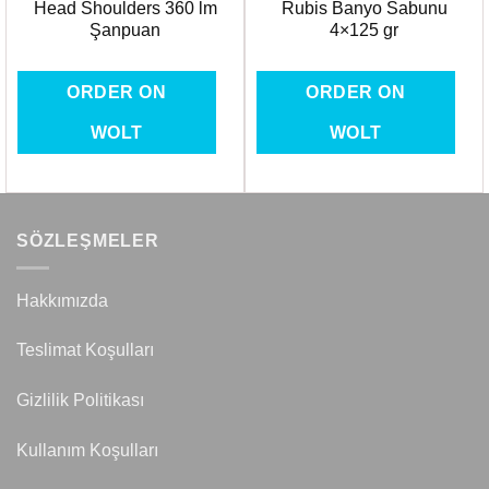
Head Shoulders 360 lm
Rubis Banyo Sabunu
Şanpuan
4×125 gr
ORDER ON
ORDER ON
WOLT
WOLT
SÖZLEŞMELER
Hakkımızda
Teslimat Koşulları
Gizlilik Politikası
Kullanım Koşulları